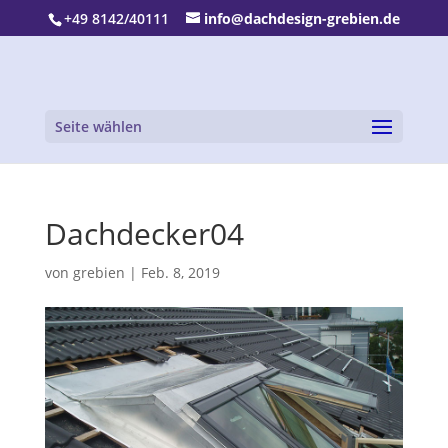
+49 8142/40111
info@dachdesign-grebien.de
Seite wählen
Dachdecker04
von
grebien
|
Feb. 8, 2019